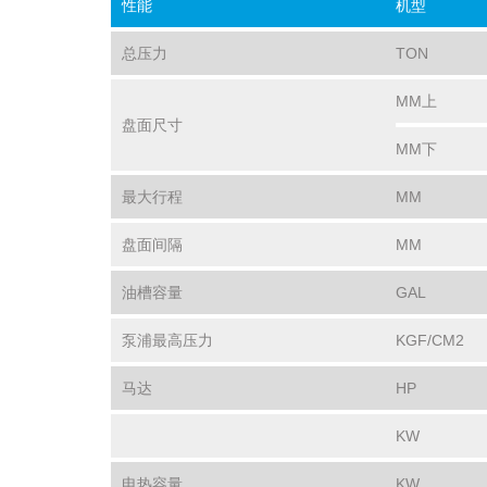
性能
机型
总压力
TON
MM上
盘面尺寸
MM下
最大行程
MM
盘面间隔
MM
油槽容量
GAL
泵浦最高压力
KGF/CM2
马达
HP
KW
电热容量
KW