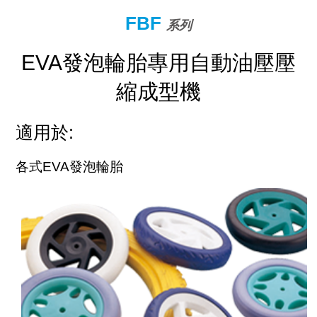
FBF
系列
EVA發泡輪胎專用自動油壓壓
縮成型機
適用於:
各式EVA發泡輪胎