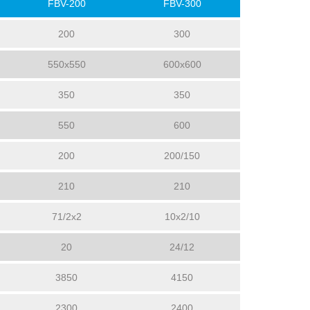
FBV-200
FBV-300
200
300
550x550
600x600
350
350
550
600
200
200/150
210
210
71/2x2
10x2/10
20
24/12
3850
4150
2300
2400