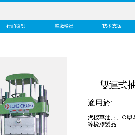
行銷據點
整廠輸出
技術支援
雙連式抽
適用於:
汽機車油封、O型
等橡膠製品