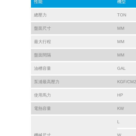
性能
機型
總壓力
TON
盤面尺寸
MM
最大行程
MM
盤面間隔
MM
油槽容量
GAL
泵浦最高壓力
KGF/CM
使用馬力
HP
電熱容量
KW
L
機械尺寸
W